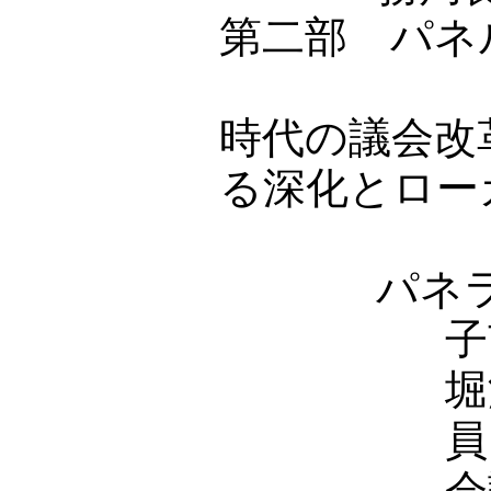
第二部 パネ
地方
時代の議会改
る深化とロー
パネ
子
堀
会