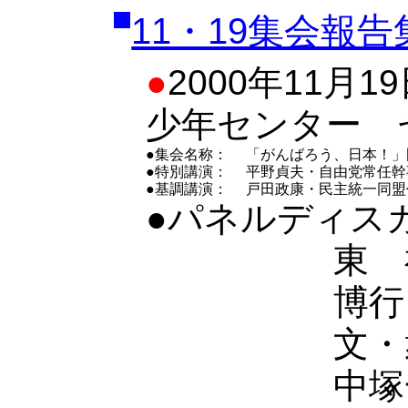
11・19集会報告
●
2000年11月
少年センター 
●集会名称：
「がんばろう、日本！」
●特別講演：
平野貞夫・自由党常任幹
●基調講演：
戸田政康・民主統一同盟
●パネルディス
東
博
文・
中塚