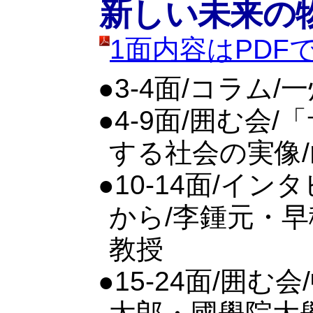
新しい未来の
1面内容はPD
●3-4面/コラム/
●4-9面/囲む会
する社会の実像
●10-14面/イ
から/李鍾元・
教授
●15-24面/囲む