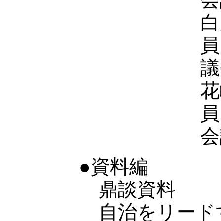
白
議
花
会
●資料編
鼎談資料
自治をリード