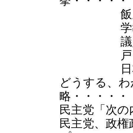
挙・・・・・
飯
議
戸
日
どうする、わ
略・・・・
民主党「次の
民主党、政権