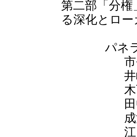
第二部「分
る深化とロー
パネ
市
井
木
田
成
江