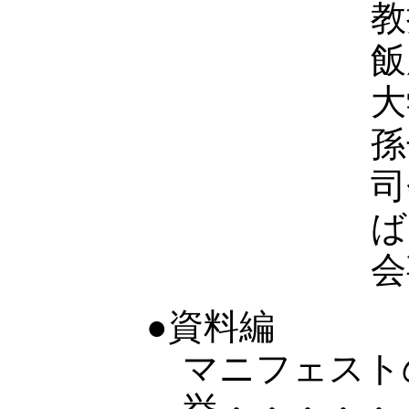
教
飯
孫
司
ば
会
●資料編
マニフェスト