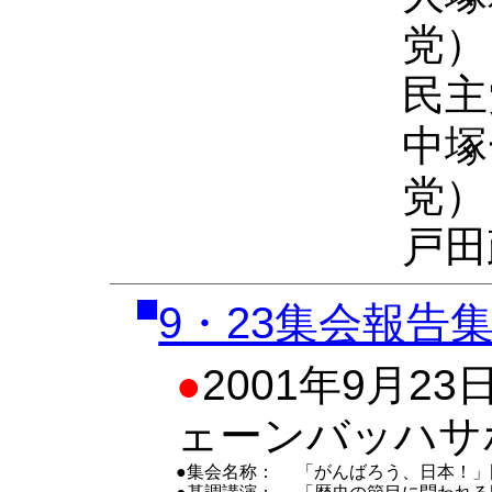
党）
民主
中塚
党）
戸田
9・23集会報告
●
2001年9月
ェーンバッハサ
●集会名称：
「がんばろう、日本！」