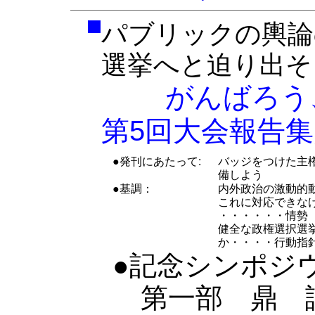
パブリックの輿論
選挙へと迫り出そ
がんばろう、
第5回大会報告集
●発刊にあたって:
バッジをつけた主
備しよう
●基調：
内外政治の激動的動
これに対応できな
・・・・・・情勢
健全な政権選択選
か・・・・行動指
●記念シンポジ
第一部 鼎