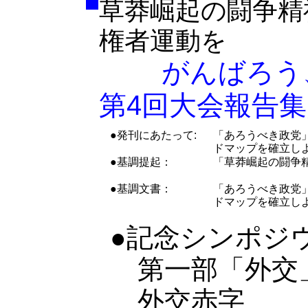
草莽崛起の闘争精
権者運動を
がんばろう、
第4回大会報告集
●発刊にあたって:
「あろうべき政党
ドマップを確立し
●基調提起：
「草莽崛起の闘争
●基調文書：
「あろうべき政党
ドマップを確立し
●記念シンポジ
第一部「外
外交赤字