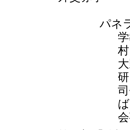
パネ
学
村
大
研
司
ば
会