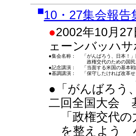
10・27集会報告
●
2002年10月
ェーンバッハサ
●集会名称：
「がんばろう、日本！」
政権交代のための国民
●記念講演：
「当面する米国の基本戦
●基調講演：
「保守したければ改革せ
戸田政康・「が
●「がんばろう
二回全国大会 
「政権交代の
を整えよう 