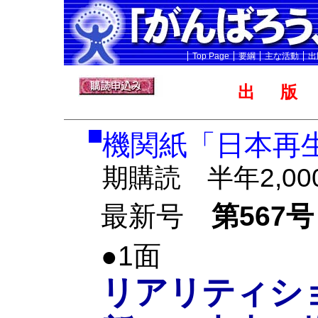
Top Page
要綱
主な活動
出
出
機関紙「日本
期購読 半年2,00
最新号
第567号
●1面
リアリティシ